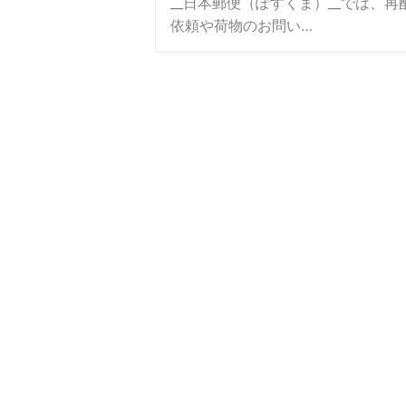
__日本郵便（ぽすくま）__では、再
依頼や荷物のお問い…